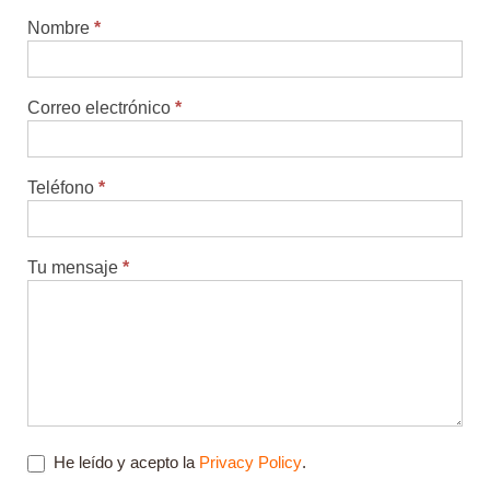
Nombre
*
Contacto
Correo electrónico
*
Teléfono
*
Tu mensaje
*
He leído y acepto la
Privacy Policy
.