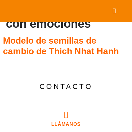
Etiqueta:
trabajando
con emociones
TRAE TU PROGRA
ESTANCIAS PRIVADAS
COLABORA CON NOSOTR
SOBRE EASY DAY
RECURSOS & REFLE
Modelo de semillas de
cambio de Thich Nhat Hanh
CONTACTO
LLÁMANOS