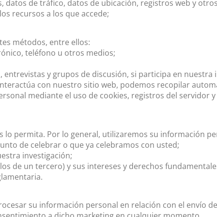
kies, datos de tráfico, datos de ubicación, registros web y o
 los recursos a los que accede;
tes métodos, entre ellos:
rónico, teléfono u otros medios;
entrevistas y grupos de discusión, si participa en nuestra 
interactúa con nuestro sitio web, podemos recopilar autom
onal mediante el uso de cookies, registros del servidor y o
 lo permita. Por lo general, utilizaremos su información per
unto de celebrar o que ya celebramos con usted;
stra investigación;
los de un tercero) y sus intereses y derechos fundamentale
glamentaria.
ocesar su información personal en relación con el envío d
onsentimiento a dicho marketing en cualquier momento.