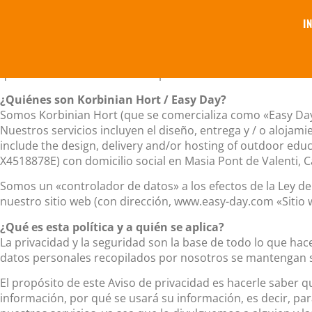
I
Este documento sustenta las políticas, promesas y contra
This Privacy Notice sets out the basis on which any persona
que cambiemos este Aviso de privacidad de vez en cuando. 
¿Quiénes son Korbinian Hort / Easy Day?
Somos Korbinian Hort (que se comercializa como «Easy Day»
Nuestros servicios incluyen el diseño, entrega y / o alojami
include the design, delivery and/or hosting of outdoor ed
X4518878E) con domicilio social en Masia Pont de Valenti, 
Somos un «controlador de datos» a los efectos de la Ley d
nuestro sitio web (con dirección, www.easy-day.com «Sitio 
¿Qué es esta política y a quién se aplica?
La privacidad y la seguridad son la base de todo lo que h
datos personales recopilados por nosotros se mantengan
El propósito de este Aviso de privacidad es hacerle sabe
información, por qué se usará su información, es decir, pa