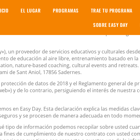
NICIO
EL LUGAR
PROGRAMAS
TRAE TU PROGRAMA
tos que hacemos con usted. Estamos comprometidos a proteg
SOBRE EASY DAY
l information we collect from you, or that you provide to Ko
Debe consultar este aviso de vez en cuando para asegurars
), un proveedor de servicios educativos y culturales desde
ento de educación al aire libre, entrenamiento basado en la 
ucation, nature-based coaching, cultural events and retrea
Cami de Sant Aniol, 17856 Sadernes.
e protección de datos de 2018 y el Reglamento general de 
web») y de lo contrario, persiguiendo el interés de nuestra
acemos en Easy Day. Esta declaración explica las medidas c
 seguros y se procesen de manera adecuada en todo mome
r qué tipo de información podemos recopilar sobre usted c
ra fines de cumplimiento de nuestro contrato con usted com