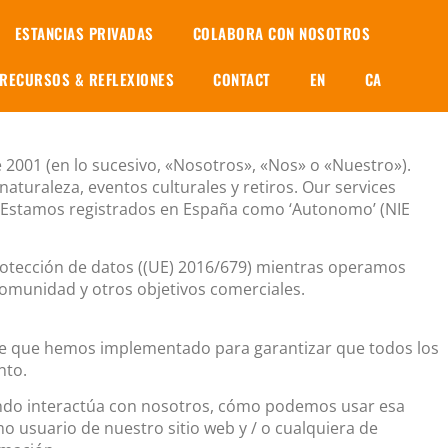
ESTANCIAS PRIVADAS
COLABORA CON NOSOTROS
er y respetar su privacidad.
RECURSOS & REFLEXIONES
CONTACT
EN
CA
rbinian Hort/Easy Day will be processed by us. Es posible
e de conocer la versión más reciente.
 2001 (en lo sucesivo, «Nosotros», «Nos» o «Nuestro»).
naturaleza, eventos culturales y retiros. Our services
ts. Estamos registrados en España como ‘Autonomo’ (NIE
protección de datos ((UE) 2016/679) mientras operamos
 comunidad y otros objetivos comerciales.
lave que hemos implementado para garantizar que todos los
nto.
uando interactúa con nosotros, cómo podemos usar esa
o usuario de nuestro sitio web y / o cualquiera de