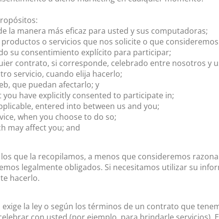
ropósitos:
e de la manera más eficaz para usted y sus computadoras;
productos o servicios que nos solicite o que consideremos
do su consentimiento explícito para participar;
ier contrato, si corresponde, celebrado entre nosotros y u
tro servicio, cuando elija hacerlo;
web, que puedan afectarlo; y
you have explicitly consented to participate in;
applicable, entered into between us and you;
ervice, when you choose to do so;
ch may affect you; and
a los que la recopilamos, a menos que consideremos razon
emos legalmente obligados. Si necesitamos utilizar su info
te hacerlo.
 o exige la ley o según los términos de un contrato que ten
elebrar con usted (por ejemplo, para brindarle servicios).