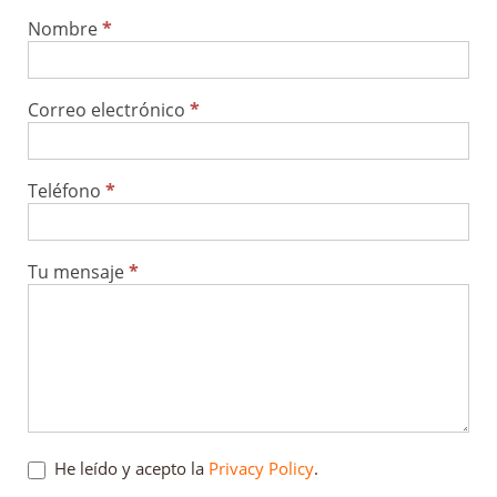
Nombre
*
Contacto
Correo electrónico
*
Teléfono
*
Tu mensaje
*
He leído y acepto la
Privacy Policy
.