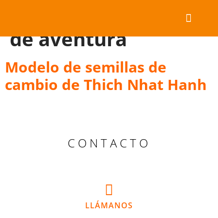
Etiqueta:
educación
de aventura
TRAE TU PROGRA
ESTANCIAS PRIVADAS
COLABORA CON NOSOTR
SOBRE EASY DAY
RECURSOS & REFLE
Modelo de semillas de
cambio de Thich Nhat Hanh
CONTACTO
LLÁMANOS