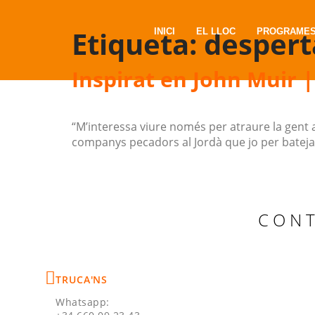
Vés
al
Etiqueta:
desperta
INICI
EL LLOC
PROGRAME
contingut
Inspirat en John Muir |
“M’interessa viure només per atraure la gent a
companys pecadors al Jordà que jo per batejar
CON
TRUCA'NS
Whatsapp: