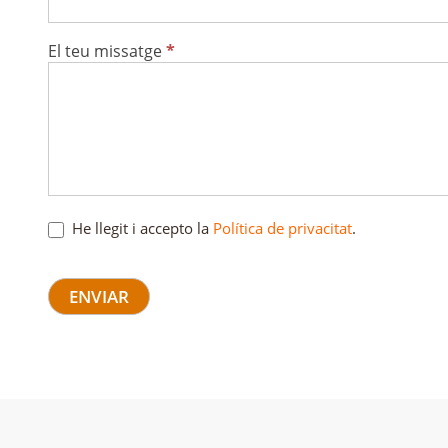
El teu missatge
*
He llegit i accepto la
Política de privacitat
.
ENVIAR