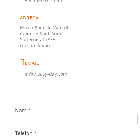
+34 660 09 23 43
ADREÇA
Masia Pont de Valentí
Camí de Sant Aniol
Sadernes 17855
Girona, Spain
EMAIL
info@easy-day.com
Nom
*
Contacte
Telèfon
*