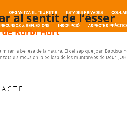
r al sentit de l’ésser
S
ORGANITZA EL TEU RETIR
ESTADES PRIVADES
COL·LA
RECURSOS & REFLEXIONS
INSCRIPCIÓ
ASPECTES PRÀCTIC
 de Korbi Hort
 mirar la bellesa de la natura. El cel sap que Joan Baptista
 tots els meus en la bellesa de les muntanyes de Déu”. JOH
TACTE